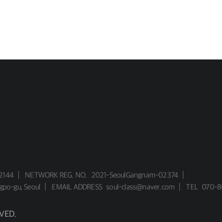
2144
NETWORK REG. NO.
2021-SeoulGangnam-02374
gpo-gu, Seoul
EMAIL ADDRESS
soul-class@naver.com
TEL
070-8
VED.