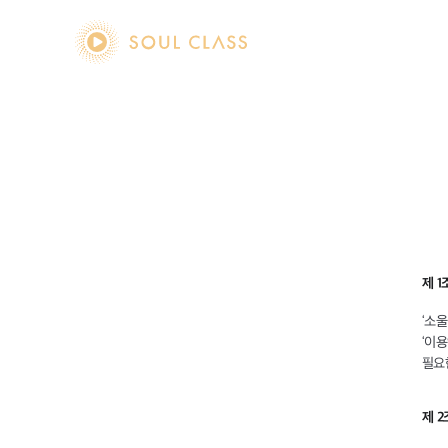
soul class
제 1
‘소
‘이
필요
제 2