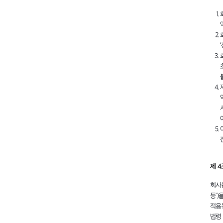
제 4
회사
등’)
적용
법령