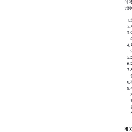
이 
법령
제 