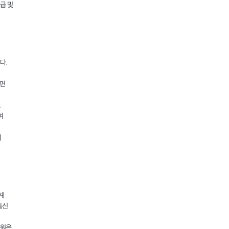
급 및
다.
우편
.
여
의
계
통신
회원은