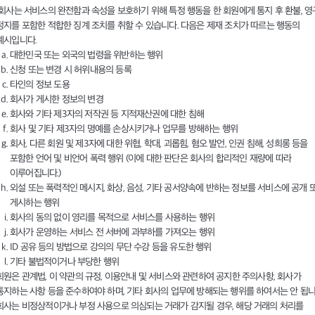
회사는 서비스의 완전함과 속성을 보호하기 위해 특정 행동을 한 회원에게 통지 후 환불, 영
정지를 포함한 적합한 징계 조치를 취할 수 있습니다. 다음은 제재 조치가 따르는 행동의
예시입니다.
대한민국 또는 외국의 법령을 위반하는 행위
신청 또는 변경 시 허위내용의 등록
타인의 정보 도용
회사가 게시한 정보의 변경
회사와 기타 제3자의 저작권 등 지적재산권에 대한 침해
회사 및 기타 제3자의 명예를 손상시키거나 업무를 방해하는 행위
회사, 다른 회원 및 제3자에 대한 위협, 학대, 괴롭힘, 혐오 발언, 인권 침해, 성희롱 등을
포함한 언어 및 비언어 폭력 행위 (이에 대한 판단은 회사의 합리적인 재량에 따라
이루어집니다.)
외설 또는 폭력적인 메시지, 화상, 음성, 기타 공서양속에 반하는 정보를 서비스에 공개 
게시하는 행위
회사의 동의 없이 영리를 목적으로 서비스를 사용하는 행위
회사가 운영하는 서비스 전 서버에 과부하를 가져오는 행위
ID 공유 등의 방법으로 강의의 무단 수강 등을 유도한 행위
기타 불법적이거나 부당한 행위
회원은 관계법, 이 약관의 규정, 이용안내 및 서비스와 관련하여 공지한 주의사항, 회사가
통지하는 사항 등을 준수하여야 하며, 기타 회사의 업무에 방해되는 행위를 하여서는 안 됩니
회사는 비정상적이거나 부정 사용으로 의심되는 거래가 감지될 경우, 해당 거래의 처리를