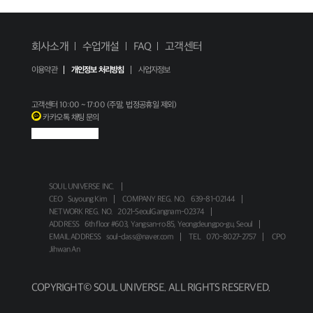
회사소개
수업개설
FAQ
고객센터
이용약관
개인정보 처리방침
사업자정보
고객센터
10:00 ~ 17:00 (주말, 법정공휴일 제외)
카카오톡 채팅 문의
SOUL UNIVERSE INC.
CEO
Suyoung Kim
COMPANY REG. NO.
639-81-02144
NETWORK REG. NO.
2021-SeoulGangnam-02374
ADDRESS
6th floor #603, Yangsan-ro 85, Yeongdeungpo-gu, Seoul
EMAIL ADDRESS
soul-class@naver.com
TEL
070-8027-2757
CPO
Jihwan An
COPYRIGHT© SOUL UNIVERSE. ALL RIGHTS RESERVED.